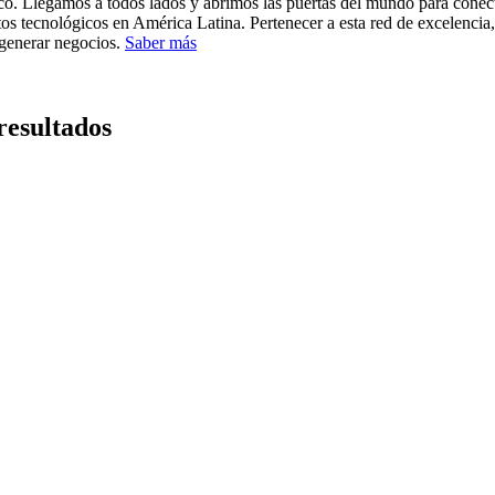
oco. Llegamos a todos lados y abrimos las puertas del mundo para conect
s tecnológicos en América Latina. Pertenecer a esta red de excelencia,
generar negocios.
Saber más
resultados